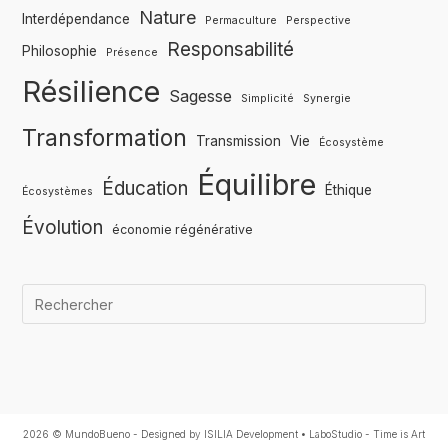
Nature
Interdépendance
Permaculture
Perspective
Responsabilité
Philosophie
Présence
Résilience
Sagesse
Simplicité
Synergie
Transformation
Transmission
Vie
Écosystème
Équilibre
Éducation
Éthique
Écosystèmes
Évolution
économie régénérative
Qua
2026 ©
MundoBueno
-
Designed by ISILIA Development • LaboStudio - Time is Art