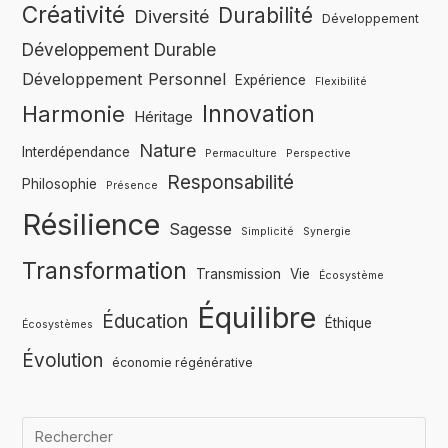
Créativité
Durabilité
Diversité
Développement
Développement Durable
Développement Personnel
Expérience
Flexibilité
Innovation
Harmonie
Héritage
Nature
Interdépendance
Permaculture
Perspective
Responsabilité
Philosophie
Présence
Résilience
Sagesse
Simplicité
Synergie
Transformation
Transmission
Vie
Écosystème
Équilibre
Éducation
Éthique
Écosystèmes
Évolution
économie régénérative
Qua