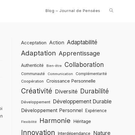
Blog – Journal de Pensées
Adaptabilité
Action
Acceptation
Adaptation
Apprentissage
Collaboration
Authenticité
Bien-être
Communauté
Complémentarité
Communication
Croissance Personnelle
Coopération
Créativité
Durabilité
Diversité
Développement Durable
Développement
oi
Développement Personnel
Expérience
on
Harmonie
Héritage
Flexibilité
Innovation
Nature
Interdépendance