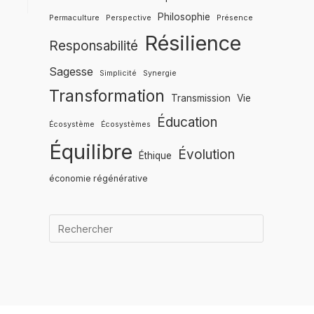
Philosophie
Permaculture
Perspective
Présence
Résilience
Responsabilité
Sagesse
Simplicité
Synergie
Transformation
Transmission
Vie
Éducation
Écosystème
Écosystèmes
Équilibre
Évolution
Éthique
économie régénérative
Quand les r