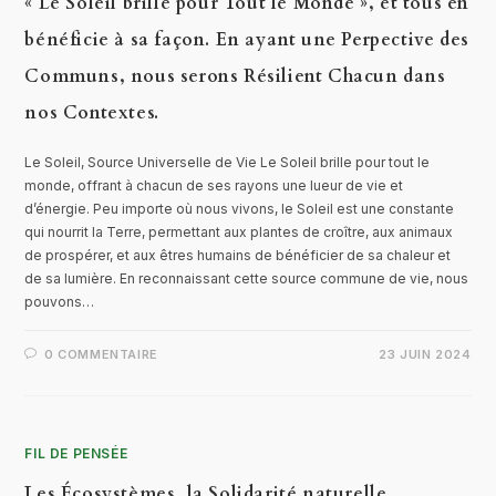
« Le Soleil brille pour Tout le Monde », et tous en
bénéficie à sa façon. En ayant une Perpective des
Communs, nous serons Résilient Chacun dans
nos Contextes.
Le Soleil, Source Universelle de Vie Le Soleil brille pour tout le
monde, offrant à chacun de ses rayons une lueur de vie et
d’énergie. Peu importe où nous vivons, le Soleil est une constante
qui nourrit la Terre, permettant aux plantes de croître, aux animaux
de prospérer, et aux êtres humains de bénéficier de sa chaleur et
de sa lumière. En reconnaissant cette source commune de vie, nous
pouvons…
0 COMMENTAIRE
23 JUIN 2024
FIL DE PENSÉE
Les Écosystèmes, la Solidarité naturelle.