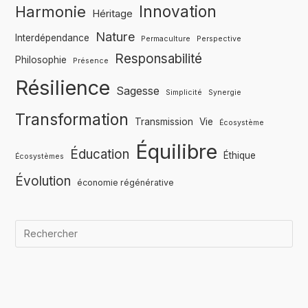
Innovation
Harmonie
Héritage
Nature
Interdépendance
Permaculture
Perspective
Responsabilité
Philosophie
Présence
Résilience
Sagesse
Simplicité
Synergie
Transformation
Transmission
Vie
Écosystème
Équilibre
Éducation
Éthique
Écosystèmes
Évolution
économie régénérative
Qua