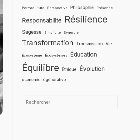
Philosophie
Permaculture
Perspective
Présence
Résilience
Responsabilité
Sagesse
Simplicité
Synergie
Transformation
Transmission
Vie
Éducation
Écosystème
Écosystèmes
Équilibre
Évolution
Éthique
économie régénérative
Quand les r