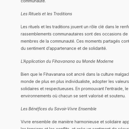
communauté.
Les Rituels et les Traditions
Les rituels et les traditions jouent un rôle clé dans le r
rassemblements communautaires sont des occasions de cél
membres de la communauté. Ces moments partagés contribu
du sentiment d’appartenance et de solidarité.
L’Application du Fihavanana au Monde Moderne
Bien que le Fihavanana soit ancré dans la culture malga
monde de plus en plus individualiste, adopter les valeu
solidaires et respectueuses. En promouvant l’entraide, l
environnements où chacun se sent valorisé et soutenu.
Les Bénéfices du Savoir-Vivre Ensemble
Vivre ensemble de manière harmonieuse et solidaire appo
les tensions et les conflits, et crée un sentiment de séc