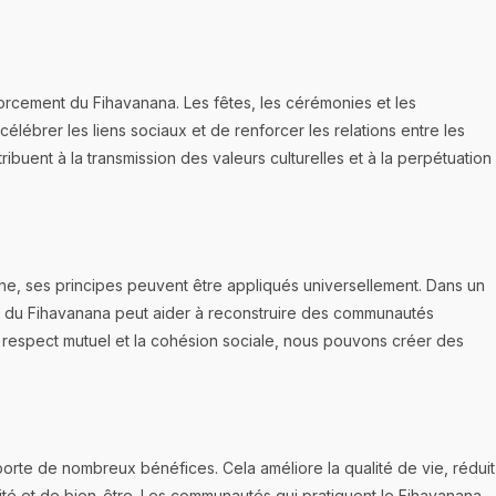
enforcement du Fihavanana. Les fêtes, les cérémonies et les
ébrer les liens sociaux et de renforcer les relations entre les
ent à la transmission des valeurs culturelles et à la perpétuation
che, ses principes peuvent être appliqués universellement. Dans un
rs du Fihavanana peut aider à reconstruire des communautés
e respect mutuel et la cohésion sociale, nous pouvons créer des
rte de nombreux bénéfices. Cela améliore la qualité de vie, réduit
urité et de bien-être. Les communautés qui pratiquent le Fihavanana