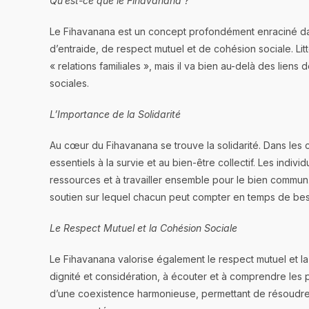
Qu’est-ce que le Fihavanana ?
Le Fihavanana est un concept profondément enraciné dans 
d’entraide, de respect mutuel et de cohésion sociale. Litt
« relations familiales », mais il va bien au-delà des liens
sociales.
L’Importance de la Solidarité
Au cœur du Fihavanana se trouve la solidarité. Dans les 
essentiels à la survie et au bien-être collectif. Les indiv
ressources et à travailler ensemble pour le bien commun.
soutien sur lequel chacun peut compter en temps de bes
Le Respect Mutuel et la Cohésion Sociale
Le Fihavanana valorise également le respect mutuel et la
dignité et considération, à écouter et à comprendre les p
d’une coexistence harmonieuse, permettant de résoudre le