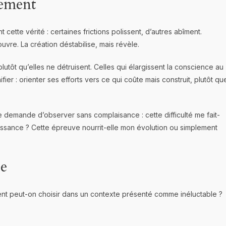
nement
nt cette vérité : certaines frictions polissent, d’autres abîment.
ouvre. La création déstabilise, mais révèle.
 plutôt qu’elles ne détruisent. Celles qui élargissent la conscience au
nifier : orienter ses efforts vers ce qui coûte mais construit, plutôt qu
lle demande d’observer sans complaisance : cette difficulté me fait-
roissance ? Cette épreuve nourrit-elle mon évolution ou simplement
te
ent peut-on choisir dans un contexte présenté comme inéluctable ?