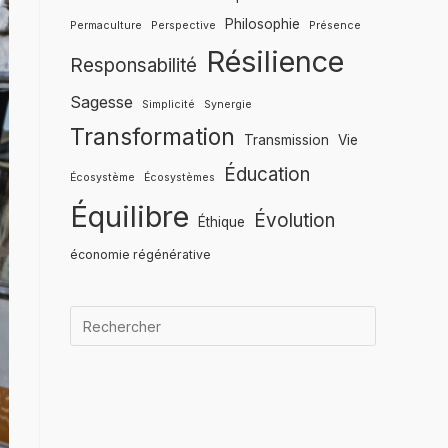
Philosophie
Permaculture
Perspective
Présence
Résilience
Responsabilité
Sagesse
Simplicité
Synergie
Transformation
Transmission
Vie
Éducation
Écosystème
Écosystèmes
Équilibre
Évolution
Éthique
économie régénérative
Quand les r