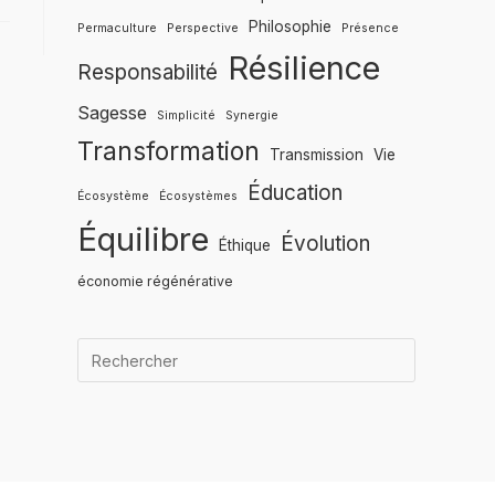
Philosophie
Permaculture
Perspective
Présence
Résilience
Responsabilité
Sagesse
Simplicité
Synergie
Transformation
Transmission
Vie
Éducation
Écosystème
Écosystèmes
Équilibre
Évolution
Éthique
économie régénérative
Quand les r